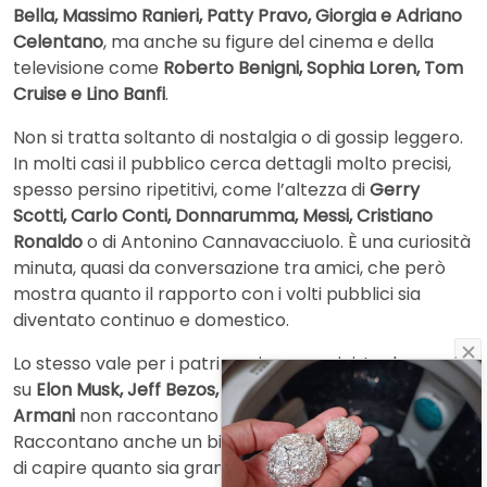
Bella, Massimo Ranieri, Patty Pravo, Giorgia e Adriano
Celentano
, ma anche su figure del cinema e della
televisione come
Roberto Benigni, Sophia Loren, Tom
Cruise e Lino Banfi
.
Non si tratta soltanto di nostalgia o di gossip leggero.
In molti casi il pubblico cerca dettagli molto precisi,
spesso persino ripetitivi, come l’altezza di
Gerry
Scotti, Carlo Conti, Donnarumma, Messi, Cristiano
Ronaldo
o di Antonino Cannavacciuolo. È una curiosità
minuta, quasi da conversazione tra amici, che però
mostra quanto il rapporto con i volti pubblici sia
diventato continuo e domestico.
Lo stesso vale per i patrimoni economici. Le domande
su
Elon Musk, Jeff Bezos, Bill Gates, MrBeast o Giorgio
Armani
non raccontano solo interesse per il denaro.
Raccontano anche un bisogno di misurare le distanze,
di capire quanto sia grande la forbice tra la vita