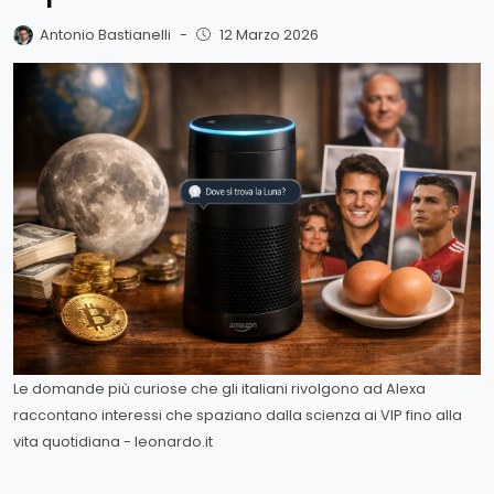
Antonio Bastianelli
-
12 Marzo 2026
Le domande più curiose che gli italiani rivolgono ad Alexa
raccontano interessi che spaziano dalla scienza ai VIP fino alla
vita quotidiana - leonardo.it