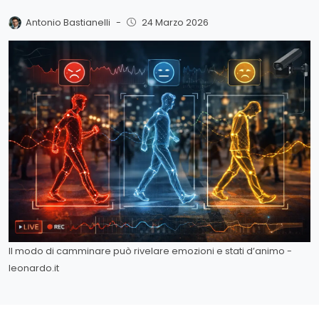
Antonio Bastianelli
-
24 Marzo 2026
Il modo di camminare può rivelare emozioni e stati d’animo -
leonardo.it