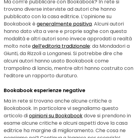
Ma com’è pubblicare con Bookabook? In rete si
trovano diverse interviste ad autori che hanno
pubblicato con la casa editrice. L’opinione su
Bookabook è
generalmente positiva
. Alcuni autori
hanno dato vita a vere e proprie saghe con questa
modalità e altri autori sono invece approdati a realtà
molto note
dell’editoria tradizionale
: da Mondadori a
Giunti, da Rizzoli a Longanesi. Si potrebbe dire che
alcuni autori hanno usato Bookabook come
trampolino di lancio, mentre altri hanno costruito con
l’editore un rapporto duraturo.
Bookabook esperienze negative
Ma in rete si trovano anche alcune critiche a
Bookabook. In particolare vi segnaliamo questo
articolo di
opinioni su Bookabook
dove si prendono in
esame alcune critiche e alcuni aspetti dove la casa
editrice ha margine di miglioramento. Che cosa ne
pensiamo noi? Continua a leggere per scoprirlo!