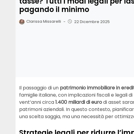
tasse? Tutti i modi legali per las
pagando il minimo
Clarissa Missarelli
-
22 Dicembre 2025
Il passaggio di un
patrimonio immobiliare in eredi
famiglie italiane, con implicazioni fiscali e legali d
vent’anni circa
1.400 miliardi di euro
di asset sara
patrimoni aziendali. In questo contesto, pianifica
una scelta saggia, ma una necessità per ottimizzar
Strategie legali per ridurre l’i