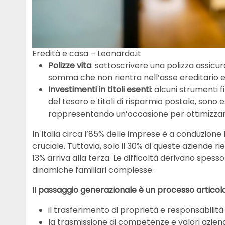
Eredità e casa – Leonardo.it
Polizze vita
: sottoscrivere una polizza assicur
somma che non rientra nell’asse ereditario e 
Investimenti in titoli esenti
: alcuni strumenti f
del tesoro e titoli di risparmio postale, sono 
rappresentando un’occasione per ottimizzare
In Italia circa l’85% delle imprese è a conduzione
cruciale. Tuttavia, solo il 30% di queste aziende
13% arriva alla terza. Le difficoltà derivano spes
dinamiche familiari complesse.
Il
passaggio generazionale è un processo articol
il trasferimento di proprietà e responsabilità
la trasmissione di competenze e valori aziend