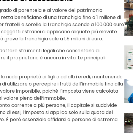
l grado di parentela e al valore del patrimonio
retta beneficiano di una franchigia fino a 1 milione di
Per fratelli e sorelle la franchigia scende a 100.000 euro
 soggetti estranei si applicano aliquote più elevate
à grave la franchigia sale a 1,5 milioni di euro.
adottare strumenti legali che consentano di
 il proprietario è ancora in vita. Le principali
e la nuda proprietà ai figli o ad altri eredi, mantenendo
à di utilizzare o percepire i frutti dell’immobile fino alla
alore imponibile, poiché l’imposta viene calcolata
al valore pieno dell’immobile.
onto corrente a più persone, il capitale si suddivide
no di essi, l’imposta si applica solo sulla quota del
o. È però essenziale affidarsi a persone di estrema