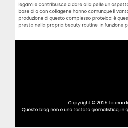
legami e contribuisce a dare alla pelle un aspetto
base di o con collagene hanno comunque il vantag
produzione di questo complesso proteico: è quest
presto nella propria beauty routine, in funzione 
Copyright © 2025 Leonardo.
Questo blog non è una testata giornalistica, in