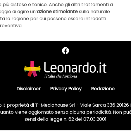
 più disteso e tonico. Anche gli altri trattamenti a
gio di agire un’
azione stimolante
sulla naturale
a la ragione per cui possono essere introdotti
preventiva.
Disclaimer
Privacy Policy
Redazione
it proprietà di T-Mediahouse Srl - Viale Sarca 336 20126
 quanto viene aggiornato senza alcuna periodicità. Non può
sensi della legge n. 62 del 07.03.2001