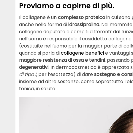
Proviamo a capirne di più.
Il collagene è un
complesso proteico
in cui sono
anche nella forma di
idrossiprolina
. Nei mammiferi
collagene deputate a compiti differenti: dal funz
nell’uomo è responsabile il cosiddetto collagene
(costituite nell’uomo per la maggior parte di co
quando si parla di
collagene benefici
e vantaggi 
maggiore resistenza di ossa e tendini
, passando 
degenerativi
. In dermocosmetica è apprezzata so
di tipo I
, per l’esattezza) di dare
sostegno e consis
insieme ad altre sostanze, come soprattutto l’elast
tonica, in salute.