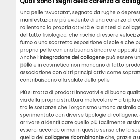
Quali sono i segni della carenza di coll
Una pelle “svuotata”, segnata da rughe o depress
manifestazione più evidente di una carenza di co
rallentano la propria attività e la sintesi di collag
del tutto fisiologico, che rischia di essere velociz
fumo o una scorretta esposizione al sole e che p
propria pelle con una buona skincare e appositi tra
Anche l’
integrazione del collagene
può essere un
pelle
e in cosmetica non mancano di fatto prodott
associazione con altri principi attivi come soprat
contribuiscono alla salute della pelle.
Più si tratta di prodotti innovativi e di buona qual
via della propria struttura molecolare – a tripla e
tra le sostanze che l’organismo umano assimila con
sperimentato con diverse tipologie di collagene,
arrivare a identificare quello più facilmente assimi
esserci accordo ormai in questo senso che la sc
quella del
collagene ricombinante
che, grazie a u