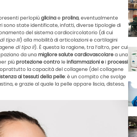
 presenti perlopiù
glicina
e
prolina
, eventualmente
 sono state identificate, infatti, diverse tipologie di
ionamento del sistema cardiocircolatorio (di cui
di tipo III
) alla mobilità di articolazioni e cartilagini
llagene
di tipo II
). È questa la ragione, tra l’altro, per cui
spaziano da una
migliore salute cardiovascolare
a una
per più
protezione contro
le
infiammazioni e
i
processi
prattutto la capacità del collagene (del collagene
tenza ai tessuti della pelle
: è un compito che svolge
ina, e grazie al quale la pelle appare liscia, distesa,