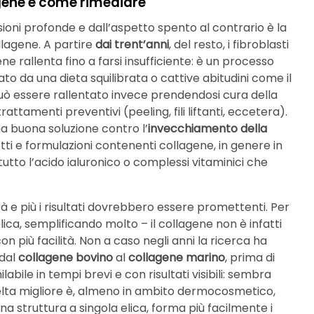
agene e come rimediare
ioni profonde e dall’aspetto spento al contrario è la
llagene. A partire
dai trent’anni
, del resto, i fibroblasti
ene rallenta fino a farsi insufficiente: è un processo
zato da una dieta squilibrata o cattive abitudini come il
uò essere rallentato invece prendendosi cura della
ttamenti preventivi (peeling, fili liftanti, eccetera).
a buona soluzione contro l’
invecchiamento della
i e formulazioni contenenti collagene, in genere in
tutto l’acido ialuronico o complessi vitaminici che
ità e più i risultati dovrebbero essere promettenti. Per
lica, semplificando molto – il collagene non è infatti
 più facilità. Non a caso negli anni la ricerca ha
 dal
collagene bovino
al
collagene marino
, prima di
labile in tempi brevi e con risultati visibili: sembra
elta migliore è, almeno in ambito dermocosmetico,
na struttura a singola elica, forma più facilmente i