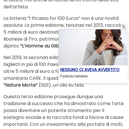
dell’artista.
La lotteria “1 Picasso for 100 Euros” non è una novità
assoluta. La prima edizione, tenutasi nel 2013, raccolse
5 milioni di euro destinati alla salvaguardia della città
libanese di Tiro, patrimonio dell’UNESCO, con in palio il
dipinto
“L’Homme au Gibus”
(1914).
Nel 2019, la seconda edizione vendette oltre 51.000
biglietti in più di 100 Paesi, raccogliendo nuovamente
NESSUNO CI AVEVA AVVERTITO
oltre 5 milioni di euro a favore dell’organizzazione
Fastidio terribile
umanitaria CARE. Il quadro sorteggiato fu il celebre
“Nature Morte”
(1921), un olio su tela.
Questa terza edizione prosegue dunque una
tradizione di successo che ha dimostrato come l’arte
possa diventare un potente strumento per il
sostegno sociale e la raccolta fondi a favore di cause
importanti. Con un investimento alla portata di molti,