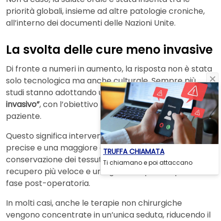
priorità globali, insieme ad altre patologie croniche,
all’interno dei documenti delle Nazioni Unite.
La svolta delle cure meno invasive
Di fronte a numeri in aumento, la risposta non è stata
solo tecnologica ma anche culturale. Sempre più
studi stanno adottando un approccio definito
“meno
invasivo”
, con l’obiettivo di ridurre il trauma per il
paziente.
Questo significa interventi più brevi, tecniche più
precise e una maggiore attenzione alla
TRUFFA CHIAMATA
conservazione dei tessuti naturali. Il risultato è un
Ti chiamano e poi attaccano
recupero più veloce e una gestione più semplice della
fase post-operatoria.
In molti casi, anche le terapie non chirurgiche
vengono concentrate in un’unica seduta, riducendo il