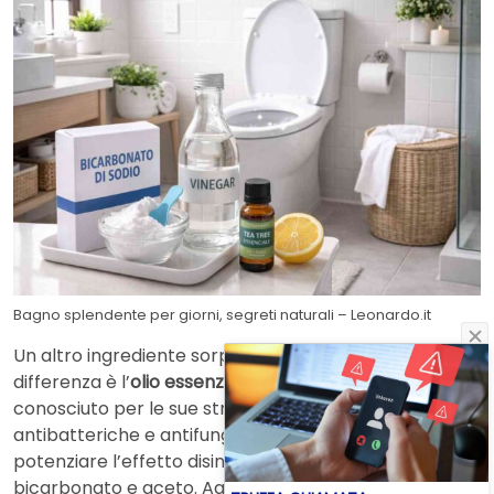
Bagno splendente per giorni, segreti naturali – Leonardo.it
Un altro ingrediente sorprendente che può fare la
differenza è l’
olio essenziale di tea tree
. Questo olio,
conosciuto per le sue straordinarie proprietà
antibatteriche e antifungine, è perfetto per
potenziare l’effetto disinfettante della miscela di
bicarbonato e aceto. Aggiungere qualche goccia di