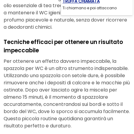
TRUFFA CHIAMATA
olio essenziale di tea tree nel mix non solo contribuirà
Ti chiamano e poi attaccano
a mantenere il WC igienizzato, ma lascerà anche un
profumo piacevole e naturale, senza dover ricorrere
a deodoranti chimici.
Tecniche efficaci per ottenere un risultato
impeccabile
Per ottenere un effetto davvero impeccabile, la
spazzola per WC è un altro strumento indispensabile.
Utilizzando una spazzola con setole dure, è possibile
rimuovere anche i depositi di calcare e le macchie più
ostinate. Dopo aver lasciato agire la miscela per
almeno 15 minuti, è il momento di spazzolare
accuratamente, concentrandosi sui bordi e sotto il
bordo del WC, dove lo sporco si accumula facilmente.
Questa piccola routine quotidiana garantirà un
risultato perfetto e duraturo.