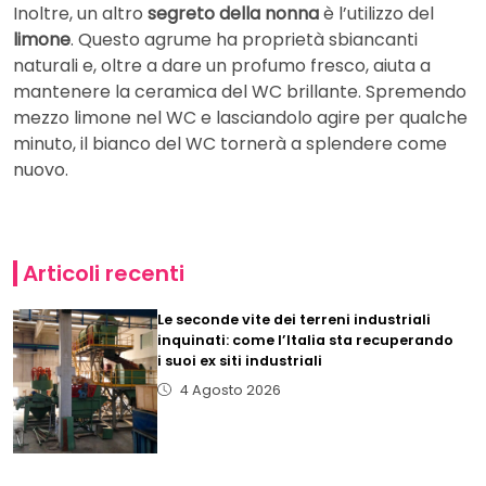
Inoltre, un altro
segreto della nonna
è l’utilizzo del
limone
. Questo agrume ha proprietà sbiancanti
naturali e, oltre a dare un profumo fresco, aiuta a
mantenere la ceramica del WC brillante. Spremendo
mezzo limone nel WC e lasciandolo agire per qualche
minuto, il bianco del WC tornerà a splendere come
nuovo.
Articoli recenti
Le seconde vite dei terreni industriali
inquinati: come l’Italia sta recuperando
i suoi ex siti industriali
4 Agosto 2026