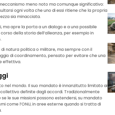
è un meccanismo meno noto ma comunque significativo:
ultarsi ogni volta che uno di essi ritiene che la propria
urezza sia minacciata.
ri, ma apre la porta a un dialogo e a una possibile
 corso della storia dell’alleanza, per esempio in
.
di natura politica o militare, ma sempre con il
aggio di coordinamento, pensato per evitare che una
 effettiva.
ggi
o nel mondo. Il suo mandato è innanzitutto limitato ai
 collettivo definite dagli accordi. Tradizionalmente
e se le sue missioni possono estendersi, su mandato
smi come l’ONU, in aree esterne quando si tratta di
.