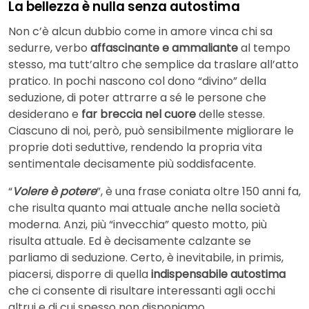
La bellezza è nulla senza autostima
Non c’è alcun dubbio come in amore vinca chi sa
sedurre, verbo
affascinante e ammaliante
al tempo
stesso, ma tutt’altro che semplice da traslare all’atto
pratico. In pochi nascono col dono “divino” della
seduzione, di poter attrarre a sé le persone che
desiderano e
far breccia nel cuore
delle stesse.
Ciascuno di noi, però, può sensibilmente migliorare le
proprie doti seduttive, rendendo la propria vita
sentimentale decisamente più soddisfacente.
“
Volere è potere
”, è una frase coniata oltre 150 anni fa,
che risulta quanto mai attuale anche nella società
moderna. Anzi, più “invecchia” questo motto, più
risulta attuale. Ed è decisamente calzante se
parliamo di seduzione. Certo, è inevitabile, in primis,
piacersi, disporre di quella
indispensabile autostima
che ci consente di risultare interessanti agli occhi
altrui e di cui spesso non disponiamo.