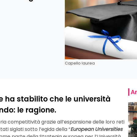
Capello laurea
Ar
e ha stabilito che le università
ndo: le ragione.
a competitività grazie all’espansione delle loro reti
ti siglati sotto l’egida della “
European Universities
ome parte della Strategia europea per l’Università