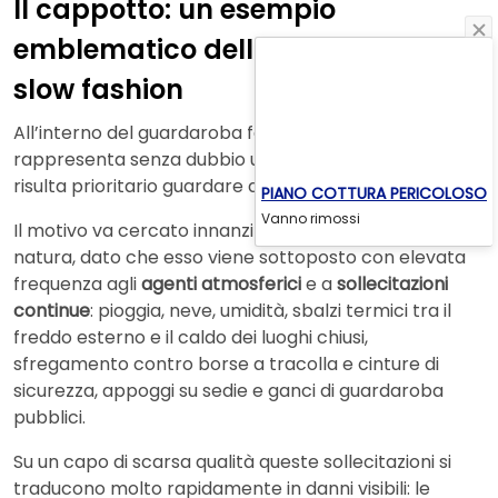
Il cappotto: un esempio
emblematico dell’impatto dello
slow fashion
All’interno del guardaroba femminile, il
cappotto
rappresenta senza dubbio uno di quei capi per cui
risulta prioritario guardare allo slow fashion.
PIANO COTTURA PERICOLOSO
Vanno rimossi
Il motivo va cercato innanzitutto nella sua stessa
natura, dato che esso viene sottoposto con elevata
frequenza agli
agenti atmosferici
e a
sollecitazioni
continue
: pioggia, neve, umidità, sbalzi termici tra il
freddo esterno e il caldo dei luoghi chiusi,
sfregamento contro borse a tracolla e cinture di
sicurezza, appoggi su sedie e ganci di guardaroba
pubblici.
Su un capo di scarsa qualità queste sollecitazioni si
traducono molto rapidamente in danni visibili: le