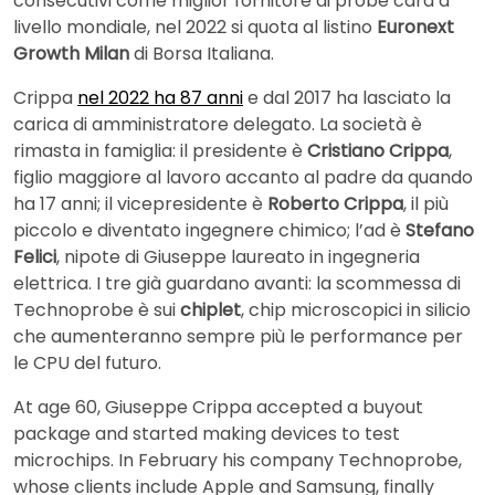
consecutivi come miglior fornitore di probe card a
livello mondiale, nel 2022 si quota al listino
Euronext
Growth Milan
di Borsa Italiana.
Crippa
nel 2022 ha 87 anni
e dal 2017 ha lasciato la
carica di amministratore delegato. La società è
rimasta in famiglia: il presidente è
Cristiano Crippa
,
figlio maggiore al lavoro accanto al padre da quando
ha 17 anni; il vicepresidente è
Roberto Crippa
, il più
piccolo e diventato ingegnere chimico; l’ad è
Stefano
Felici
, nipote di Giuseppe laureato in ingegneria
elettrica. I tre già guardano avanti: la scommessa di
Technoprobe è sui
chiplet
, chip microscopici in silicio
che aumenteranno sempre più le performance per
le CPU del futuro.
At age 60, Giuseppe Crippa accepted a buyout
package and started making devices to test
microchips. In February his company Technoprobe,
whose clients include Apple and Samsung, finally