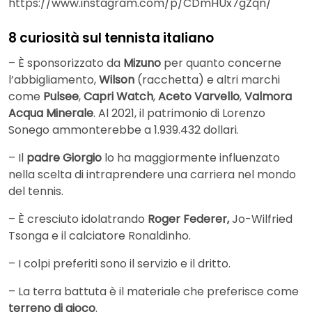
https://www.instagram.com/p/CDmHUx7gZqn/
8 curiosità sul tennista italiano
– È sponsorizzato da
Mizuno
per quanto concerne
l’abbigliamento,
Wilson
(racchetta) e altri marchi
come
Pulsee
,
Capri Watch
,
Aceto Varvello
,
Valmora
Acqua Minerale
. Al 2021, il patrimonio di Lorenzo
Sonego ammonterebbe a 1.939.432 dollari.
– Il
padre Giorgio
lo ha maggiormente influenzato
nella scelta di intraprendere una carriera nel mondo
del tennis.
– È cresciuto idolatrando
Roger Federer,
Jo-Wilfried
Tsonga e il calciatore Ronaldinho.
– I colpi preferiti sono il servizio e il dritto.
– La terra battuta è il materiale che preferisce come
terreno di gioco
.