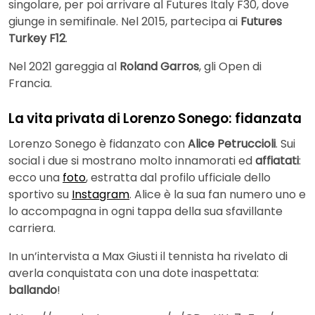
singolare, per poi arrivare al Futures Italy F30, dove
giunge in semifinale. Nel 2015, partecipa ai
Futures
Turkey F12
.
Nel 2021 gareggia al
Roland Garros
, gli Open di
Francia.
La vita privata di Lorenzo Sonego: fidanzata
Lorenzo Sonego è fidanzato con
Alice Petruccioli
. Sui
social i due si mostrano molto innamorati ed
affiatati
:
ecco una
foto
, estratta dal profilo ufficiale dello
sportivo su
Instagram
. Alice è la sua fan numero uno e
lo accompagna in ogni tappa della sua sfavillante
carriera.
In un’intervista a Max Giusti il tennista ha rivelato di
averla conquistata con una dote inaspettata:
ballando
!