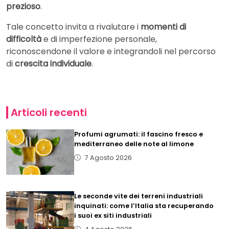
prezioso
.
Tale concetto invita a rivalutare i
momenti di
difficoltà
e di imperfezione personale,
riconoscendone il valore e integrandoli nel percorso
di
crescita individuale
.
Articoli recenti
Profumi agrumati: il fascino fresco e
mediterraneo delle note al limone
7 Agosto 2026
Le seconde vite dei terreni industriali
inquinati: come l’Italia sta recuperando
i suoi ex siti industriali