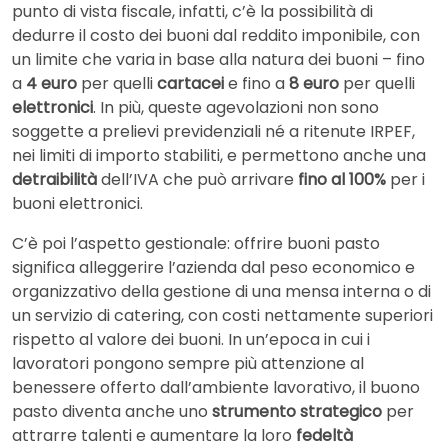
punto di vista fiscale, infatti, c’è la possibilità di
dedurre il costo dei buoni dal reddito imponibile, con
un limite che varia in base alla natura dei buoni – fino
a
4 euro
per quelli
cartacei
e fino a
8 euro
per quelli
elettronici
. In più, queste agevolazioni non sono
soggette a prelievi previdenziali né a ritenute IRPEF,
nei limiti di importo stabiliti, e permettono anche una
detraibilità
dell’IVA che può arrivare
fino al 100%
per i
buoni elettronici.
C’è poi l’aspetto gestionale: offrire buoni pasto
significa alleggerire l’azienda dal peso economico e
organizzativo della gestione di una mensa interna o di
un servizio di catering, con costi nettamente superiori
rispetto al valore dei buoni. In un’epoca in cui i
lavoratori pongono sempre più attenzione al
benessere offerto dall’ambiente lavorativo, il buono
pasto diventa anche uno
strumento strategico
per
attrarre talenti e aumentare la loro
fedeltà