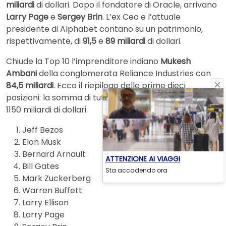
miliardi
di dollari. Dopo il fondatore di Oracle, arrivano
Larry Page
e
Sergey Brin
. L’ex Ceo e l’attuale
presidente di Alphabet contano su un patrimonio,
rispettivamente, di
91,5
e
89 miliardi
di dollari.
Chiude la Top 10 l’imprenditore indiano
Mukesh
Ambani
della conglomerata Reliance Industries con
84,5 miliardi
. Ecco il riepilogo delle prime dieci
posizioni: la somma di tutti questi patrimoni supera i
1150 miliardi di dollari.
Jeff Bezos
Elon Musk
Bernard Arnault
ATTENZIONE AI VIAGGI
Bill Gates
Sta accadendo ora
Mark Zuckerberg
Warren Buffett
Larry Ellison
Larry Page