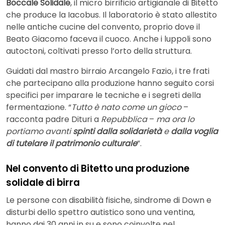
Boccale Solidale
, il micro birrificio artigianale di Bitetto
che produce la Iacobus. Il laboratorio è stato allestito
nelle antiche cucine del convento, proprio dove il
Beato Giacomo faceva il cuoco. Anche i luppoli sono
autoctoni, coltivati presso l’orto della struttura.
Guidati dal mastro birraio Arcangelo Fazio, i tre frati
che partecipano alla produzione hanno seguito corsi
specifici per imparare le tecniche e i segreti della
fermentazione. “
Tutto è nato come un gioco
–
racconta padre Dituri a
Repubblica
–
ma ora lo
portiamo avanti
spinti dalla solidarietà
e
dalla voglia
di tutelare il patrimonio culturale
”.
Nel convento di Bitetto una produzione
solidale di birra
Le persone con disabilità fisiche, sindrome di Down e
disturbi dello spettro autistico sono una ventina,
hanno dai 30 anni in su e sono coinvolte nel