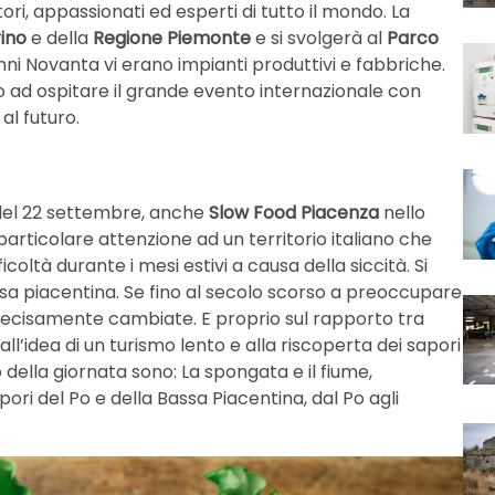
tori, appassionati ed esperti di tutto il mondo. La
ino
e della
Regione Piemonte
e si svolgerà al
Parco
li anni Novanta vi erano impianti produttivi e fabbriche.
 ad ospitare il grande evento internazionale con
al futuro.
 del 22 settembre, anche
Slow Food Piacenza
nello
rticolare attenzione ad un territorio italiano che
oltà durante i mesi estivi a causa della siccità. Si
assa piacentina. Se fino al secolo scorso a preoccupare
decisamente cambiate. E proprio sul rapporto tra
all’idea di un turismo lento e alla riscoperta dei sapori
 della giornata sono: La spongata e il fiume,
pori del Po e della Bassa Piacentina, dal Po agli