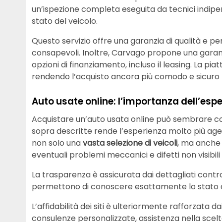
un’ispezione completa eseguita da tecnici indipe
stato del veicolo.
Questo servizio offre una garanzia di qualità e p
consapevoli. Inoltre, Carvago propone una garanz
opzioni di finanziamento, incluso il leasing. La p
rendendo l’acquisto ancora più comodo e sicuro pe
Auto usate online: l’importanza dell’esp
Acquistare un’auto usata online può sembrare c
sopra descritte rende l’esperienza molto più agev
non solo una
vasta selezione di veicoli
, ma anche 
eventuali problemi meccanici e difetti non visibil
La trasparenza è assicurata dai dettagliati control
permettono di conoscere esattamente lo stato de
L’affidabilità dei siti è ulteriormente rafforzata da
consulenze personalizzate, assistenza nella scelt