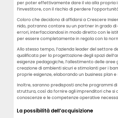
per poter effettivamente dare il via alla propria
l’investitore, con il rischio di perdere l’opportunit
Coloro che decidono di affidarsi a Crescere Insie
nido, potranno contare su un partner in grado di
errori, interfacciandosi in modo diretto con le ist
per essere completamente in regola con la norm
Allo stesso tempo, l’azienda leader del settore d
qualificata per la progettazione degli spazi dell’a
esigenze pedagogiche, l’allestimento delle aree gio
creazione di ambienti sicuri e stimolanti per i ba
proprie esigenze, elaborando un business plan e
Inoltre, saranno predisposti anche programmi di 
struttura, così da fornire agli imprenditori che si
conoscenze e le competenze operative necessarie 
La possibilità dell’acquisizione