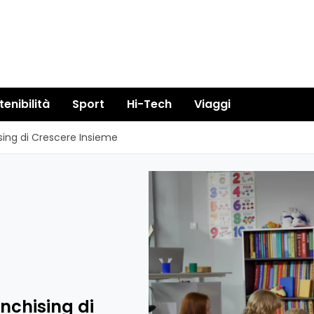
tenibilità
Sport
Hi-Tech
Viaggi
hising di Crescere Insieme
anchising di