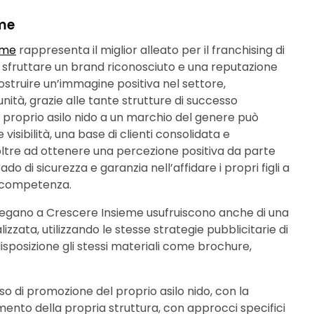
eme
eme
rappresenta il miglior alleato per il franchising di
er sfruttare un brand riconosciuto e una reputazione
ostruire un’immagine positiva nel settore,
nità, grazie alle tante strutture di successo
e il proprio asilo nido a un marchio del genere può
isibilità, una base di clienti consolidata e
, oltre ad ottenere una percezione positiva da parte
o di sicurezza e garanzia nell’affidare i propri figli a
 e competenza.
i legano a Crescere Insieme usufruiscono anche di una
zzata, utilizzando le stesse strategie pubblicitarie di
isposizione gli stessi materiali come brochure,
so di promozione del proprio asilo nido, con la
imento della propria struttura, con approcci specifici