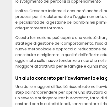
lo svolgimento dei percorsi di apprendimento.
Inoltre, Crescere Insieme si occuperà anche di p
processi per il reclutamento e l’aggiornamento co
e peculiarità della gestione dei bambini nei primi
adeguatamente formato.
Questa formazione può coprire una varietà di arg
strategie di gestione del comportamento, l’uso di
nuove metodologie e approcci all’educazione del
contribuire a migliorare la qualità dell’offerta 
aggiornato sulle nuove tendenze e ricerche nel 
maggiore attrattività per le famiglie e quindi magg
Un aiuto concreto per l’avviamento e la g
Una delle maggiori difficoltà riscontrate nell’avvi
step da intraprendere per aprire una struttura di q
un severo e stringente iter burocratico, fatto di ri
costanti con le autorità locali, senza contare il r