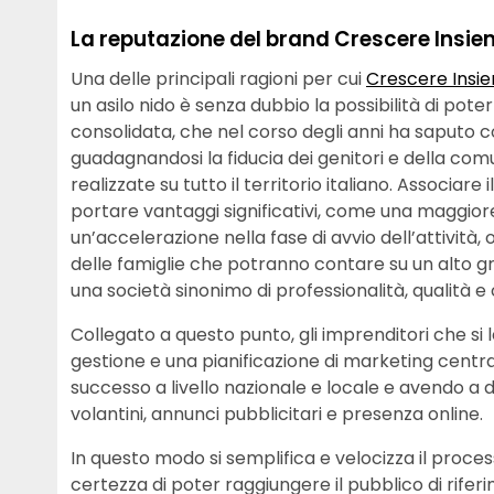
La reputazione del brand Crescere Insi
Una delle principali ragioni per cui
Crescere Insi
un asilo nido è senza dubbio la possibilità di pot
consolidata, che nel corso degli anni ha saputo c
guadagnandosi la fiducia dei genitori e della comu
realizzate su tutto il territorio italiano. Associar
portare vantaggi significativi, come una maggiore v
un’accelerazione nella fase di avvio dell’attività
delle famiglie che potranno contare su un alto grad
una società sinonimo di professionalità, qualità
Collegato a questo punto, gli imprenditori che s
gestione e una pianificazione di marketing centrali
successo a livello nazionale e locale e avendo a d
volantini, annunci pubblicitari e presenza online.
In questo modo si semplifica e velocizza il proces
certezza di poter raggiungere il pubblico di rifer