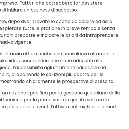
 impresa. Fattori che potrebbero far desistere
à di iniziare un business di successo.
me, dopo aver trovato lo spazio da adibire ad asilo
 espletare tutte le pratiche in breve tempo e senza
ituzioni preposte e indicare le azioni da intraprendere
ativa vigente.
ell’infanzia offrirà anche una consulenza altamente
silo nido, assicurandosi che siano adeguati alle
co, l’accessibilità agli strumenti educativi e la
mbini, proponendo le soluzioni più adatte per le
 mostrando chiaramente le prospettive di crescita.
formazione specifica per la gestione quotidiana della
 affacciano per la prima volta in questo settore le
per portare avanti l’attività nel migliore dei modi.