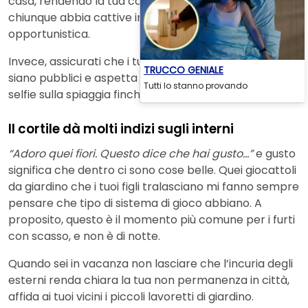
casa, rendendo la tua casa un obiettivo primario per
chiunque abbia cattive intenzioni o solo una vena
opportunistica.
Invece, assicurati che i tuoi profili sui social media non
TRUCCO GENIALE
siano pubblici e aspetta di pubblicare i tuoi bellissimi
Tutti lo stanno provando
selfie sulla spiaggia finché non torni a casa.
Il cortile dà molti indizi sugli interni
“Adoro quei fiori. Questo dice che hai gusto…”
e gusto
significa che dentro ci sono cose belle. Quei giocattoli
da giardino che i tuoi figli tralasciano mi fanno sempre
pensare che tipo di sistema di gioco abbiano. A
proposito, questo è il momento più comune per i furti
con scasso, e non è di notte.
Quando sei in vacanza non lasciare che l’incuria degli
esterni renda chiara la tua non permanenza in città,
affida ai tuoi vicini i piccoli lavoretti di giardino.