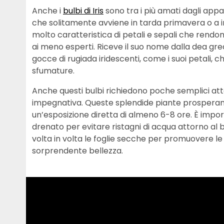
Anche i
bulbi di Iris
sono tra i più amati dagli appas
che solitamente avviene in tarda primavera o a i
molto caratteristica di petali e sepali che ren
ai meno esperti. Riceve il suo nome dalla dea greca
gocce di rugiada iridescenti, come i suoi petali, ch
sfumature.
Anche questi bulbi richiedono poche semplici atten
impegnativa. Queste splendide piante prosperano
un’esposizione diretta di almeno 6-8 ore. È import
drenato per evitare ristagni di acqua attorno al b
volta in volta le foglie secche per promuovere le
sorprendente bellezza.