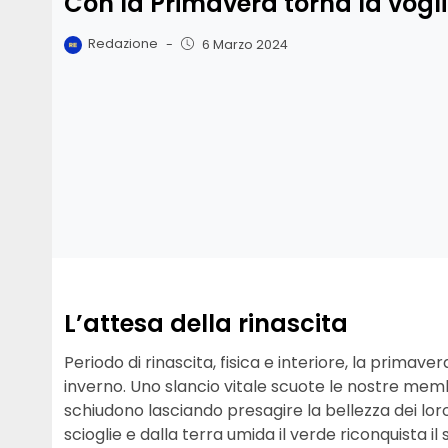
Con la Primavera torna la vogli
Redazione
-
6 Marzo 2024
L’attesa della rinascita
Periodo di rinascita, fisica e interiore, la primaver
inverno. Uno slancio vitale scuote le nostre mem
schiudono lasciando presagire la bellezza dei loro fi
scioglie e dalla terra umida il verde riconquista il