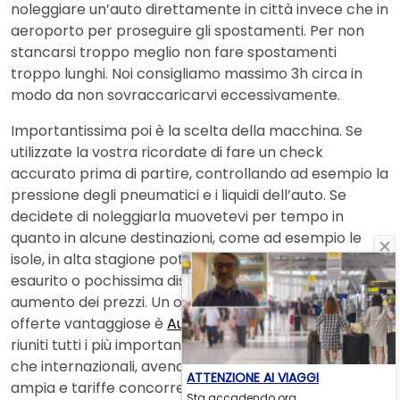
noleggiare un’auto direttamente in città invece che in
aeroporto per proseguire gli spostamenti. Per non
stancarsi troppo meglio non fare spostamenti
troppo lunghi. Noi consigliamo massimo 3h circa in
modo da non sovraccaricarvi eccessivamente.
Importantissima poi è la scelta della macchina. Se
utilizzate la vostra ricordate di fare un check
accurato prima di partire, controllando ad esempio la
pressione degli pneumatici e i liquidi dell’auto. Se
decidete di noleggiarla muovetevi per tempo in
quanto in alcune destinazioni, come ad esempio le
isole, in alta stagione potrebbe esserci il tutto
esaurito o pochissima disponibilità con conseguente
aumento dei prezzi. Un ottimo sito in cui trovare
offerte vantaggiose è
Auto Europe
. Qui trovate infatti
riuniti tutti i più importanti noleggiatori sia nazionali
che internazionali, avendo quindi una scelta molto
ATTENZIONE AI VIAGGI
ampia e tariffe concorrenziali, con cancellazione
Sta accadendo ora