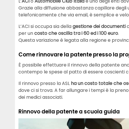
L’
ACI
o
Automobile Club Italia
è uno degli enti dov
Grazie alla diffusione abbastanza capillare degli 
telefonicamente che via email, è semplice e velo
L’ACI si occupa sia della
gestione dei documenti
per un
costo che oscilla tra i 60 ed i 100 euro
.
Questa variazione è legata alla regione e provinc
Come rinnovare la patente presso la pro
È possibile effettuare il rinnovo della patente a
contempo le spese al patto di essere coscienti c
Il rinnovo presso la ASL
ha un costo totale che osci
dove ci si trova. A far allungare i tempi è la pren
dei medici associati.
Rinnovo della patente a scuola guida