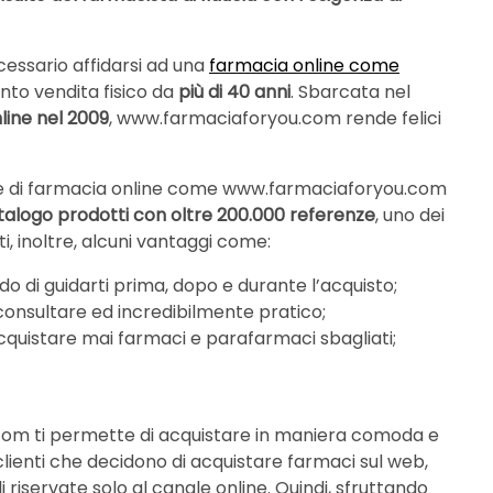
cessario affidarsi ad una
farmacia online come
unto vendita fisico da
più di 40 anni
. Sbarcata nel
line nel 2009
, www.farmaciaforyou.com rende felici
tale di farmacia online come www.farmaciaforyou.com
talogo prodotti con oltre 200.000 referenze
, uno dei
ti, inoltre, alcuni vantaggi come:
ado di guidarti prima, dopo e durante l’acquisto;
 consultare ed incredibilmente pratico;
quistare mai farmaci e parafarmaci sbagliati;
m ti permette di acquistare in maniera comoda e
I clienti che decidono di acquistare farmaci sul web,
i riservate solo al canale online. Quindi, sfruttando