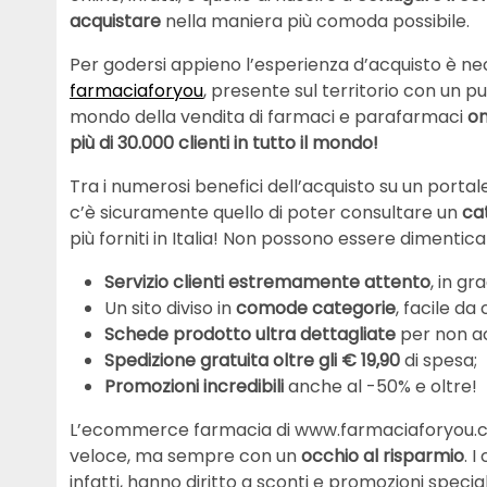
acquistare
nella maniera più comoda possibile.
Per godersi appieno l’esperienza d’acquisto è ne
farmaciaforyou
, presente sul territorio con un p
mondo della vendita di farmaci e parafarmaci
on
più di 30.000 clienti in tutto il mondo!
Tra i numerosi benefici dell’acquisto su un por
c’è sicuramente quello di poter consultare un
ca
più forniti in Italia! Non possono essere dimentica
Servizio clienti estremamente attento
, in gr
Un sito diviso in
comode categorie
, facile da
Schede prodotto ultra dettagliate
per non ac
Spedizione gratuita oltre gli € 19,90
di spesa;
Promozioni incredibili
anche al -50% e oltre!
L’ecommerce farmacia di www.farmaciaforyou.co
veloce, ma sempre con un
occhio al risparmio
. 
infatti, hanno diritto a sconti e promozioni special