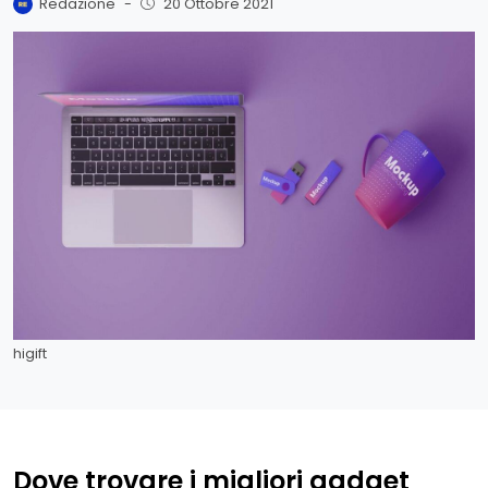
Redazione
-
20 Ottobre 2021
higift
Dove trovare i migliori gadget