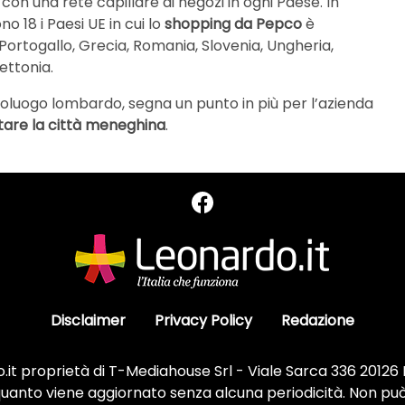
 con una rete capillare di negozi in ogni Paese. In
no 18 i Paesi UE in cui lo
shopping da Pepco
è
Portogallo, Grecia, Romania, Slovenia, Ungheria,
ettonia.
capoluogo lombardo, segna un punto in più per l’azienda
tare la città meneghina
.
Disclaimer
Privacy Policy
Redazione
it proprietà di T-Mediahouse Srl - Viale Sarca 336 20126
 quanto viene aggiornato senza alcuna periodicità. Non può