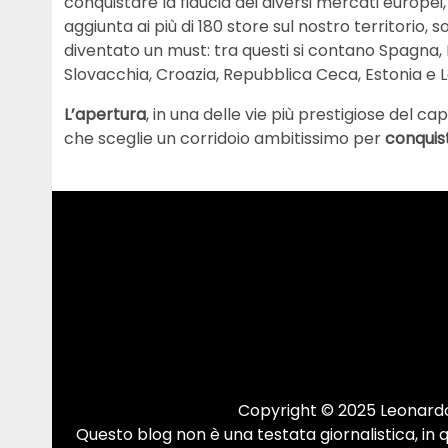
conquistare la fiducia dei diversi mercati europei,
aggiunta ai più di 180 store sul nostro territorio, so
diventato un must: tra questi si contano Spagna, 
Slovacchia, Croazia, Repubblica Ceca, Estonia e L
L’apertura
, in una delle vie più prestigiose del 
che sceglie un corridoio ambitissimo per
conquis
Copyright © 2025 Leonardo.
Questo blog non è una testata giornalistica, in