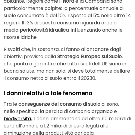
abitante. Regioni come il
Nord
e la
Campania sono
particolarmente colpite: la percentuale annuale di
suolo consumato è del 10% rispetto al 5% nelle altre 14
regioni. Il 13% di questo consumo riguarda aree a
media pericolosità idraulica
, influenzando anche le
risorse idriche.
Risvolti che, in sostanza, ci fanno allontanare dagli
obiettivi prevista dalla
Strategia Europea sul Suolo
,
che punta a garantire che tutti i suoli dell’UE siano in
buona salute, ma non solo: si deve totalmente dellare
il consumo netto di suolo entro il 20230.
I danni relativi a tale fenomeno
Tra le
conseguenze del consumo di suolo
ci sono,
nello specifico, la perdita di carbonio organico e
biodiversità
,. I danni ammontano ad oltre 50 miliardi di
euro all’anno e a 1,2 miliardi di euro legati alla
diminuzione della produttività agricola.