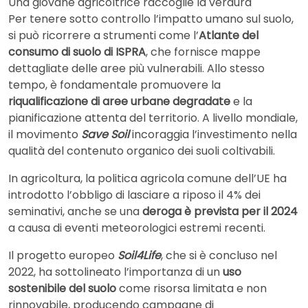
Una giovane agricoltrice raccoglie la verdura
Per tenere sotto controllo l’impatto umano sul suolo,
si può ricorrere a strumenti come l’
Atlante del
consumo di suolo di ISPRA
, che fornisce mappe
dettagliate delle aree più vulnerabili. Allo stesso
tempo, è fondamentale promuovere la
riqualificazione di aree urbane degradate
e la
pianificazione attenta del territorio. A livello mondiale,
il movimento
Save Soil
incoraggia l’investimento nella
qualità del contenuto organico dei suoli coltivabili.
In agricoltura, la politica agricola comune dell’UE ha
introdotto l’obbligo di lasciare a riposo il 4% dei
seminativi, anche se una
deroga è prevista per il 2024
a causa di eventi meteorologici estremi recenti.
Il progetto europeo
Soil4Life
, che si è concluso nel
2022, ha sottolineato l’importanza di un
uso
sostenibile del suolo
come risorsa limitata e non
rinnovabile, producendo campagne di