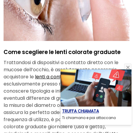
Come scegliere le lenti colorate graduate
Trattandosi di dispositivi a contatto diretto con le
mucose dell’occhio, è assolutamente necessario
acquistare le
lenti a contatto online
o nei punti fisici,
esclusivamente presso rivenditori certificati. Occorre
conoscere tipologia e intensità del difetto visivo ed
eventuali differenze di gradazione degli occhi, nonché
la misura del diametro oculare, parametro che ne
TRUFFA CHIAMATA
assicura la perfetta adesione alla cornea. In base alla
Ti chiamano e poi attaccano
frequenza di utilizzo, è possibile optare per lenti
colorate graduate giornaliere (usa e getta),