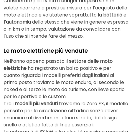
Considerate poi il vostro
budget di spesa
se non
volete ricorrere a presti su misura per l’acquisto della
moto elettrica e valutatene soprattutto la
batteria
e
l’autonomia
della stessa che viene in genere espressa
o in km o in tempo, valutazione da convalidare con
l’uso che si intende fare del mezzo.
Le moto elettriche più vendute
Nell’anno appena passato il
settore delle moto
elettriche
ha registrato un balzo positivo e per
quanto riguarda i modelli preferiti dagli italiani al
primo posto troviamo le moto enduro, al secondo le
naked e al terzo le moto da turismo, con lieve spazio
per le sportive e le custom.
Tra i
modelli più venduti
troviamo la Zero FX, il modello
pensato per la circolazione cittadina senza dover
rinunciare al divertimento fuori strada, dal design
snello e atletico fatto di linee essenziali.
La potenza è di 33 kW e la velocità massima raggiunta