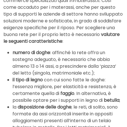
commerce specializzati quali
Inmaterassi.it
. Così
come accaduto per i materassi, anche per questo
tipo di supporti le aziende di settore hanno sviluppato
soluzioni moderne e sofisticate, in grado di soddisfare
esigenze specifiche per il riposo. Per scegliere una
buona rete per il proprio letto è necessario
valutare
le seguenti caratteristiche
:
numero di doghe
: affinché la rete offra un
sostegno adeguato, è necessario che abbia
almeno 13 o 14 assi, a prescindere dalla ‘piazza’
del letto (singola, matrimoniale etc.);
il tipo di legno
con cui sono fatte le doghe:
l’essenza migliore, per elasticità e resistenza, è
certamente quella di
faggio
. In alternativa, è
possibile optare per i supporti in legno di
betulla
;
la
disposizione delle doghe
; le reti, di solito, sono
formate da assi orizzontali inserite in appositi
alloggiamenti presenti all’interno di un telaio