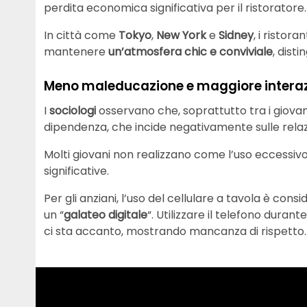
perdita economica significativa per il ristoratore.
In città come
Tokyo
,
New York
e
Sidney
, i ristora
mantenere
un’atmosfera chic e conviviale
, dist
Meno maleducazione e maggiore interaz
I
sociologi
osservano che, soprattutto tra i giovani
dipendenza, che incide negativamente sulle relazi
Molti giovani non realizzano come l’uso eccessivo
significative.
Per gli anziani, l’uso del cellulare a tavola è cons
un “
galateo digitale
“. Utilizzare il telefono durante
ci sta accanto, mostrando mancanza di rispetto.