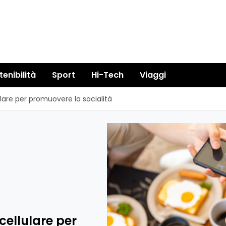
tenibilità
Sport
Hi-Tech
Viaggi
ulare per promuovere la socialità
 cellulare per