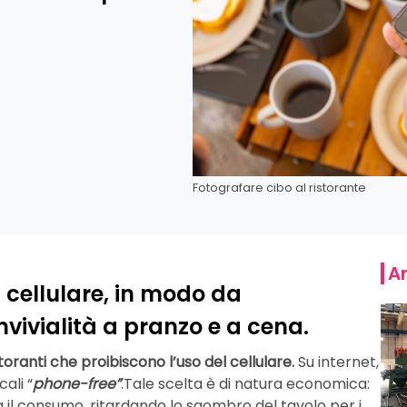
Fotografare cibo al ristorante
Ar
l cellulare, in modo da
nvivialità a pranzo e a cena.
storanti che proibiscono l’uso del cellulare.
Su internet,
ali “
phone-free”
.Tale scelta è di natura economica:
ta il consumo, ritardando lo sgombro del tavolo per i