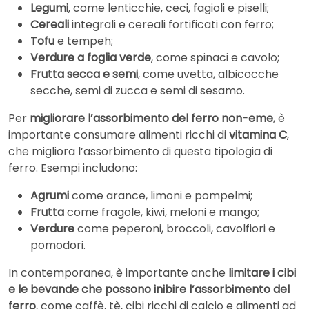
Legumi
, come lenticchie, ceci, fagioli e piselli;
Cereali
integrali e cereali fortificati con ferro;
Tofu
e tempeh;
Verdure a foglia verde
, come spinaci e cavolo;
Frutta secca e semi
, come uvetta, albicocche
secche, semi di zucca e semi di sesamo.
Per
migliorare l’assorbimento del ferro non-eme
, è
importante consumare alimenti ricchi di
vitamina C
,
che migliora l’assorbimento di questa tipologia di
ferro. Esempi includono:
Agrumi
come arance, limoni e pompelmi;
Frutta
come fragole, kiwi, meloni e mango;
Verdure
come peperoni, broccoli, cavolfiori e
pomodori.
In contemporanea, è importante anche
limitare i cibi
e le bevande che possono inibire l’assorbimento del
ferro
, come caffè, tè, cibi ricchi di calcio e alimenti ad