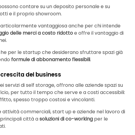
e possono contare su un deposito personale e su
dotti e il proprio showroom.
particolarmente vantaggiosa anche per chi intende
gio delle merci a costo ridotto
e offre il vantaggio di
nei.
he per le startup che desiderano sfruttare spazi già
iendo
formule di abbonamento flessibili
.
a crescita del business
 nei servizi di self storage, offrono alle aziende spazi su
io, per tutto il tempo che serve e a costi accessibili:
affitto, spesso troppo costosi e vincolanti.
e attività commerciali, start up e aziende nel lavoro di
principali città a
soluzioni di co-working
per le
ti.