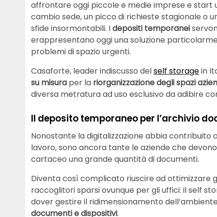
affrontare oggi piccole e medie imprese e start up
cambio sede, un picco di richieste stagionale o u
sfide insormontabili. I
depositi temporanei
servon
erappresentano oggi una soluzione particolarment
problemi di spazio urgenti.
Casaforte, leader indiscusso del
self storage
in It
su misura
per la
riorganizzazione degli spazi azien
diversa metratura ad uso esclusivo da adibire com
Il deposito temporaneo per l’archivio d
Nonostante la digitalizzazione abbia contribuito 
lavoro, sono ancora tante le aziende che devono r
cartaceo una grande quantità di documenti.
Diventa così complicato riuscire ad ottimizzare gl
raccoglitori sparsi ovunque per gli uffici: il self s
dover gestire il ridimensionamento dell’ambiente 
documenti e dispositivi
.