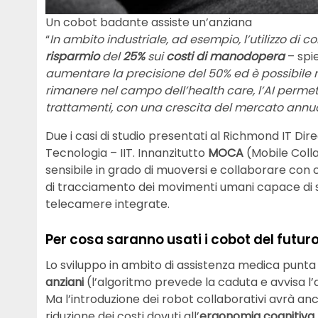
Un cobot badante assiste un’anziana
“
In ambito industriale, ad esempio, l’utilizzo di 
risparmio
del
25%
sui
costi di manodopera
– spi
aumentare la precisione del 50% ed è possibile r
rimanere nel campo dell’health care, l’AI permett
trattamenti, con una crescita del mercato annu
Due i casi di studio presentati al Richmond IT Dire
Tecnologia – IIT. Innanzitutto
MOCA
(Mobile Colla
sensibile in grado di muoversi e collaborare con 
di tracciamento dei movimenti umani capace di s
telecamere integrate.
Per cosa saranno usati i cobot del futur
Lo sviluppo in ambito di assistenza medica punta 
anziani
(l’algoritmo prevede la caduta e avvisa l’
Ma l’introduzione dei robot collaborativi avrà anc
riduzione dei costi dovuti all’
ergonomia cognitiva