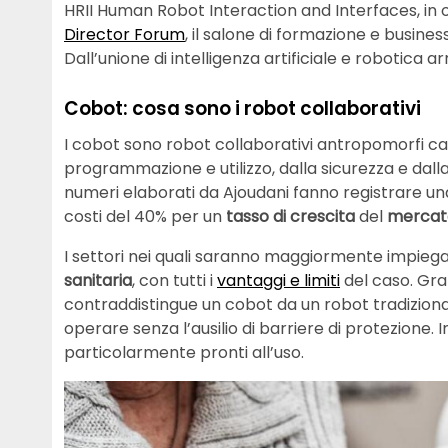
HRII Human Robot Interaction and Interfaces, in 
Director Forum
, il salone di formazione e busines
Dall’unione di intelligenza artificiale e robotica arr
Cobot: cosa sono i robot collaborativi
I cobot sono robot collaborativi antropomorfi cap
programmazione e utilizzo, dalla sicurezza e dalla 
numeri elaborati da Ajoudani fanno registrare una
costi del 40% per un
tasso di crescita
del
mercat
I settori nei quali saranno maggiormente impiegat
sanitaria
, con tutti i
vantaggi e limiti
del caso. Graz
contraddistingue un cobot da un robot tradiziona
operare senza l’ausilio di barriere di protezione. I
particolarmente pronti all’uso.