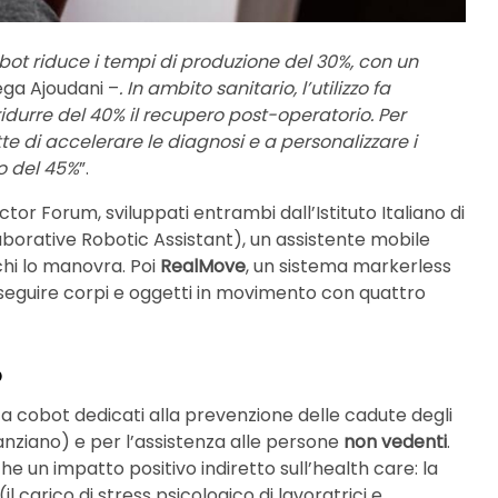
cobot riduce i tempi di produzione del 30%, con un
ega Ajoudani –
. In ambito sanitario, l’utilizzo fa
idurre del 40% il recupero post-operatorio. Per
e di accelerare le diagnosi e a personalizzare i
o del 45%
”.
ctor Forum, sviluppati entrambi dall’Istituto Italiano di
borative Robotic Assistant), un assistente mobile
chi lo manovra. Poi
RealMove
, un sistema markerless
eguire corpi e oggetti in movimento con quattro
o
a cobot dedicati alla prevenzione delle cadute degli
anziano) e per l’assistenza alle persone
non vedenti
.
he un impatto positivo indiretto sull’health care: la
(il carico di stress psicologico di lavoratrici e