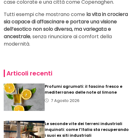
case colorate e una città come Copenaghen.
Tutti esempi che mostrano come
la vita in crociera
sia capace di affascinare e portare una visione
dell’esotico non solo diversa, ma variegata e
ancestrale
, senza rinunciare ai comfort della
modernità.
Articoli recenti
Profumi agrumati: il fascino fresco e
mediterraneo delle note al limone
7 Agosto 2026
Le seconde vite dei terreni industriali
inquinati: come l’Italia sta recuperando
i suoi ex siti industriali