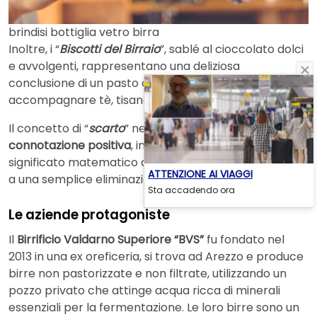
brindisi bottiglia vetro birra
Inoltre, i “
Biscotti del Birraio
”, sablé al cioccolato dolci
e avvolgenti, rappresentano una deliziosa
conclusione di un pasto o anche uno snack ideale per
accompagnare tè, tisane o
caffè.
Il concetto di “
scarto
” nel progetto assume una
connotazione positiva
, in quanto si avvicina più al
significato matematico di differenza calcolabile, che
ATTENZIONE AI VIAGGI
a una semplice eliminazione post-selezione.
Sta accadendo ora
Le aziende protagoniste
Il
Birrificio Valdarno Superiore “BVS”
fu fondato nel
2013 in una ex oreficeria, si trova ad Arezzo e produce
birre non pastorizzate e non filtrate, utilizzando un
pozzo privato che attinge acqua ricca di minerali
essenziali per la fermentazione. Le loro birre sono un