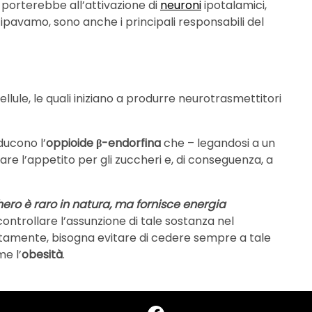
, porterebbe all’attivazione di
neuroni
ipotalamici,
icipavamo, sono anche i principali responsabili del
lule, le quali iniziano a produrre neurotrasmettitori
oducono l’
oppioide β-endorfina
che – legandosi a un
are l’appetito per gli zuccheri e, di conseguenza, a
hero è raro in natura, ma fornisce energia
di controllare l’assunzione di tale sostanza nel
rtamente, bisogna evitare di cedere sempre a tale
e l’
obesità
.