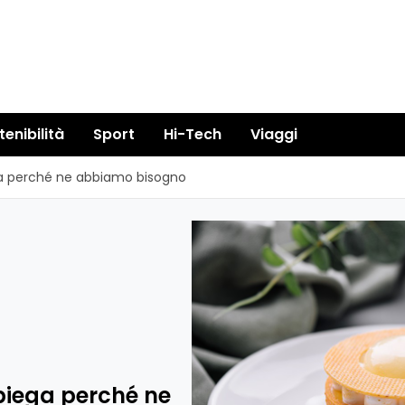
tenibilità
Sport
Hi-Tech
Viaggi
ega perché ne abbiamo bisogno
spiega perché ne