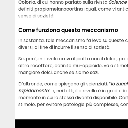
Colonia
, di cui hanno parlato sulla rivista
Science
definiti
propiomelanocortina
i quali, come vi ant
senso di sazietà.
Come funziona questo meccanismo
In sostanza, tale meccanismo fa leva su queste cel
diversi, al fine di indurre il senso di sazietà.
Se, però, in tavola arriva il piatto con il dolce, pr
altro recettore, definito mu-oppioide, va a stimol
mangiare dolci, anche se siamo sazi.
D’altronde, come spiegano gli scienziati, “
lo zucc
rapidamente
” e, nei fatti, il cervello è in grado 
momento in cui la stessa diventa disponibile. Ce
stimolo, per evitare patologie più complesse, com