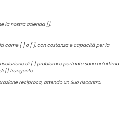
ne la nostra azienda [].
izi come [ ] o [ ], con costanza e capacità per la
a risoluzione di [ ] problemi e pertanto sono un’ottima
 di [] frangente.
orazione reciproca, attendo un Suo riscontro.