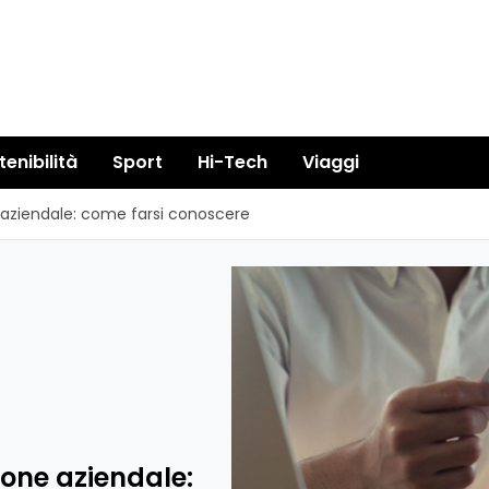
tenibilità
Sport
Hi-Tech
Viaggi
e aziendale: come farsi conoscere
ione aziendale: