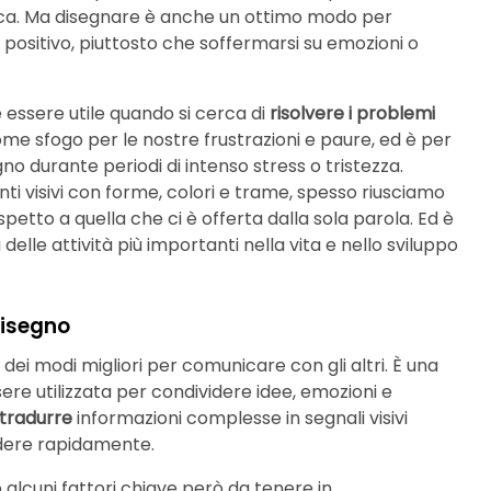
ica. Ma disegnare è anche un ottimo modo per
 positivo, piuttosto che soffermarsi su emozioni o
e essere utile quando si cerca di
risolvere i problemi
ome sfogo per le nostre frustrazioni e paure, ed è per
gno durante periodi di intenso stress o tristezza.
i visivi con forme, colori e trame, spesso riusciamo
ispetto a quella che ci è offerta dalla sola parola. Ed è
elle attività più importanti nella vita e nello sviluppo
disegno
o dei modi migliori per comunicare con gli altri. È una
ere utilizzata per condividere idee, emozioni e
tradurre
informazioni complesse in segnali visivi
dere rapidamente.
 alcuni fattori chiave però da tenere in