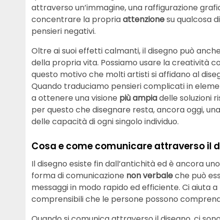
attraverso un’immagine, una raffigurazione graf
concentrare la propria
attenzione
su qualcosa di
pensieri negativi.
Oltre ai suoi effetti calmanti, il disegno può anch
della propria vita. Possiamo usare la creatività c
questo motivo che molti artisti si affidano al dise
Quando traduciamo pensieri complicati in element
a ottenere una visione
più ampia
delle soluzioni r
per questo che disegnare resta, ancora oggi, una d
delle capacità di ogni singolo individuo.
Cosa e come comunicare attraverso il 
Il disegno esiste fin dall’antichità ed è ancora un
forma di comunicazione
non verbale
che può ess
messaggi in modo rapido ed efficiente. Ci aiuta a
comprensibili che le persone possono compren
Quando si comunica attraverso il disegno, ci sono