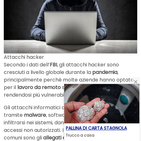
Attacchi hacker
Secondo i dati dell’
FBI
, gli attacchi hacker sono
cresciuti a livello globale durante la
pandemia
,
principalmente perché molte aziende hanno optato
per il
lavoro da remoto
su computer personali,
rendendosi più vulnerabili.
Gli attacchi informatici avvengono principalmente
tramite
malware
, software dannosi che possono
infiltrarsi nei sistemi, danneggiandoli o permettendo
PALLINA DI CARTA STAGNOLA
accessi non autorizzati. I metodi di diffusione più
Trucco a casa
comuni sono gli
allegati email
, link fraudolenti e siti