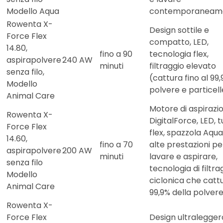
Modello Aqua
contemporaneam
Rowenta X-
Design sottile e
Force Flex
compatto, LED,
14.80,
fino a 90
tecnologia flex,
aspirapolvere
240 AW
minuti
filtraggio elevato
senza filo,
(cattura fino al 99,
Modello
polvere e particell
Animal Care
Motore di aspirazi
Rowenta X-
DigitalForce, LED, 
Force Flex
flex, spazzola Aqu
14.60,
fino a 70
alte prestazioni pe
aspirapolvere
200 AW
minuti
lavare e aspirare,
senza filo
tecnologia di filtra
Modello
ciclonica che cattu
Animal Care
99,9% della polver
Rowenta X-
Force Flex
Design ultralegger