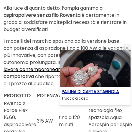
Alla luce di quanto detto, l’ampia gamma di
aspirapolvere senza filo Rowenta
è certamente in
grado di soddisfare molteplici necessità e rientrare in
budget diversificati.
I modelli del marchio spaziano dalla versione base
con potenza di aspirazione fino a 100 AW alle varianti
più innovative, con potenza che supera i 300 AW e
autonomia prolungata, in grado anche di
aspirare e
lavare contemporaneamente
. Ecco una
tabella
comparativa
che riporta le caratteristiche principali
e il prezzo al pubblico:
PALLINA DI CARTA STAGNOLA
PRODOTTO
POTENZA
AUTONOMIA
TRATTI DISTINTIVI
Trucco a casa
Rwenta X-
LED blu intenso,
Force Flex
tecnologia flex,
16.60,
fino a 120
spazzola Aqua
315 AW
aspirapolvere
minuti
Aerospin per aspir
senza filo
e lavare