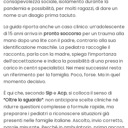
consapevolezza sociale, isolamento durante la
pandemia e possibilità, per molti ragazzi, di dare un
nome a un disagio prima taciuto.
La guida riporta anche un caso clinico: un’adolescente
di 15 anni arriva in
pronto soccorso
per un trauma alla
mano dopo una lite con il padre, contrario alla sua
identificazione maschile. La pediatra raccoglie il
racconto, parla con la madre, spiega l’importanza
dell’accettazione e indica la possibilità di una presa in
carico in centri specialistici. Nei mesi successivi resta
un riferimento per la famiglia. Poco, forse. Ma in quel
momento decisivo.
È qui che, secondo
Sip
e
Acp
, si colloca il senso di
“Oltre lo sguardo”
: non anticipare scelte cliniche né
ridurre questioni complesse a formule rapide, ma
preparare i pediatri a riconoscere situazioni già
presenti nelle famiglie italiane. Ascolto, invio corretto,
parole misurate. Perché in ambulatorio, prima ancora