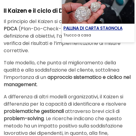
Il Kaizen e il ciclo di Deming
Il principio del Kaizen si collega con il
ciclo di Deming
o
PALLINA DI CARTA STAGNOLA
PDCA
(Plan-Do-Check-Act), che prevede la
Trucco a casa
definizione di obiettivi, l’attuazione di processi, la
verifica dei risultati e l’implementazione di misure
correttive.
Tale modello, che punta al miglioramento della
qualità e alla soddisfazione del cliente, sottolinea
l’importanza di un
approccio sistematico e ciclico nel
management
.
A differenza di altri modelli organizzativi, il Kaizen si
differenzia per la capacità di identificare e risolvere
problematiche gestionali
attraverso brevi cicli di
problem-solving
. Le ricerche indicano che questo
metodo ha un impatto positivo sulla soddisfazione
lavorativa dei dipendenti, in quanto, alla fine,