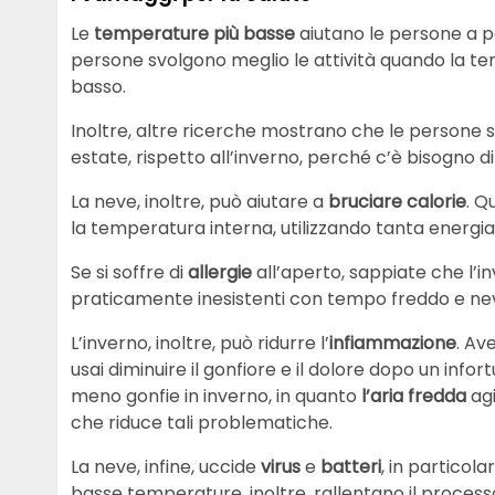
Le
temperature più basse
aiutano le persone a p
persone svolgono meglio le attività quando la te
basso.
Inoltre, altre ricerche mostrano che le persone s
estate, rispetto all’inverno, perché c’è bisogno di
La neve, inoltre, può aiutare a
bruciare calorie
. Q
la temperatura interna, utilizzando tanta energi
Se si soffre di
allergie
all’aperto, sappiate che l’in
praticamente inesistenti con tempo freddo e ne
L’inverno, inoltre, può ridurre l’
infiammazione
. Av
usai diminuire il gonfiore e il dolore dopo un info
meno gonfie in inverno, in quanto
l’aria fredda
agi
che riduce tali problematiche.
La neve, infine, uccide
virus
e
batteri
, in particol
basse temperature, inoltre, rallentano il process