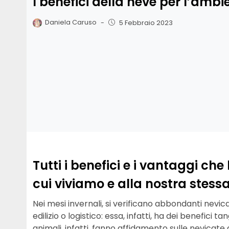
I benefici della neve per l’ambi
Daniela Caruso
-
5 Febbraio 2023
Tutti i benefici e i vantaggi ch
cui viviamo e alla nostra stessa
Nei mesi invernali, si verificano abbondanti nevic
edilizio o logistico: essa, infatti, ha dei benefici tangi
animali, infatti, fanno affidamento sulle nevica