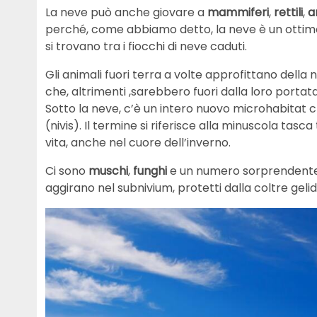
La neve può anche giovare a
mammiferi
,
rettili
,
a
perché, come abbiamo detto, la neve è un ottimo
si trovano tra i fiocchi di neve caduti.
Gli animali fuori terra a volte approfittano della
che, altrimenti ,sarebbero fuori dalla loro portat
Sotto la neve, c’è un intero nuovo microhabitat c
(nivis). Il termine si riferisce alla minuscola tasc
vita, anche nel cuore dell’inverno.
Ci sono
muschi
,
funghi
e un numero sorprendente di a
aggirano nel subnivium, protetti dalla coltre gelid