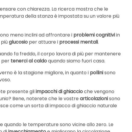
ensare con chiarezza. La ricerca mostra che le
mperatura della stanza è impostata su un valore più
ono meno inclini ad affrontare i
problemi cognitivi
in ​​
 più
glucosio
per attuare i
processi mentali
.
uando fa freddo, il corpo lavora di più per mantenere
a per
tenerci al caldo
quando siamo fuori casa.
verno è la stagione migliore, in quanto i
pollini
sono
voso.
ete presente gli
impacchi di ghiaccio
che vengono
rtunio? Bene, noterete che le vostre
articolazioni
sono
sce come un sorta di impacco di ghiaccio naturale
are quando le temperature sono vicine allo zero. Le
o di
invecchiamento
e migliorano la circolazione