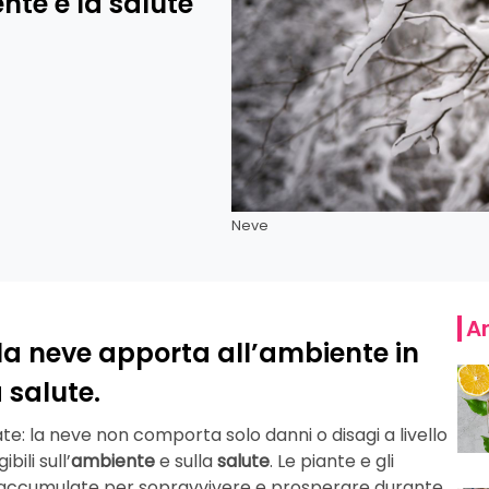
ente e la salute
Neve
Ar
e la neve apporta all’ambiente in
 salute.
ate: la neve non comporta solo danni o disagi a livello
bili sull’
ambiente
e sulla
salute
. Le piante e gli
te accumulate per sopravvivere e prosperare durante