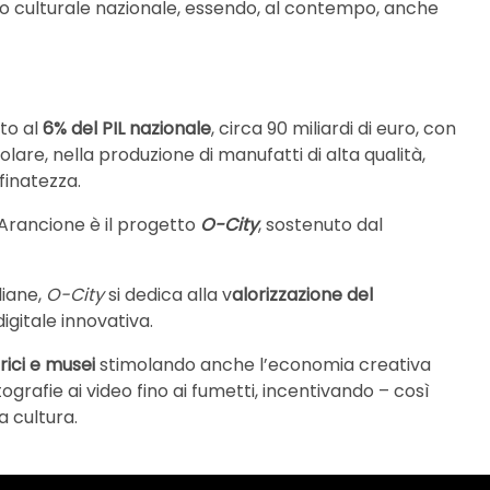
io culturale nazionale, essendo, al contempo, anche
ito al
6% del PIL nazionale
, circa 90 miliardi di euro, con
olare, nella produzione di manufatti di alta qualità,
ffinatezza.
Arancione è il progetto
O-City
, sostenuto dal
liane,
O-City
si dedica alla v
alorizzazione del
gitale innovativa.
ici e musei
stimolando anche l’economia creativa
grafie ai video fino ai fumetti, incentivando – così
a cultura.