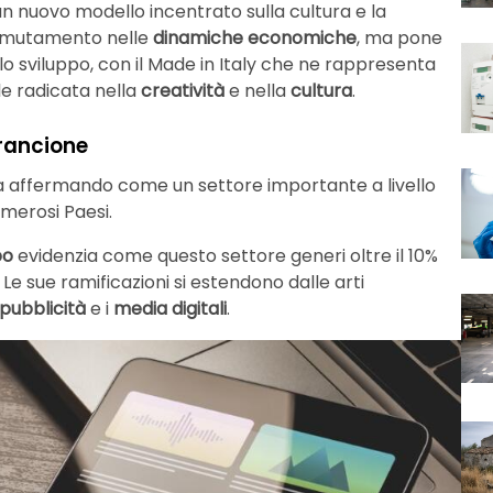
n nuovo modello incentrato sulla cultura e la
un mutamento nelle
dinamiche economiche
, ma pone
llo sviluppo, con il Made in Italy che ne rappresenta
le radicata nella
creatività
e nella
cultura
.
rancione
ta affermando come un settore importante a livello
umerosi Paesi.
po
evidenzia come questo settore generi oltre il 10%
Le sue ramificazioni si estendono dalle arti
pubblicità
e i
media digitali
.