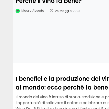
Perché il vino fa bene?
Mauro Abbate
-
24 Maggio 2023
I benefici e la produzione del 
al mondo: ecco perché fa bene 
Il mondo del vino è intriso di storia, tradizione e p
l’opportunità di sollevare il calice e celebrare que
Wine Day? Si tratta di un giorno di festa negli Stat