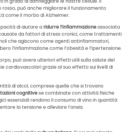
i in grado di danneggiare le nostre cellule. Il
o rosso, può anche migliorare il funzionamento
tà come il morbo di Alzheimer.
apacità di aiutare a
ridurre l’infiammazione
associata
ausate da fattori di stress cronici, come trattamenti
ifenoli che agiscono come agenti antinfiammatori,
ero l’infiammazione come l’obesità e l’ipertensione.
rpo, può avere ulteriori effetti utili sulla salute del
 cardiovascolari grazie al suo effetto sui livelli di
ntità di alcol, comprese quelle che si trovano
tazioni cognitive
se combinate con attività fisiche
ci essenziali rendono il consumo di vino in quantità
ntare la tensione e alleviare l’ansia.