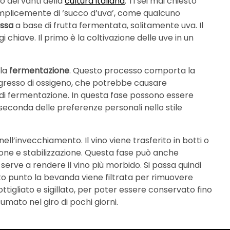
o dei vanti della
cultura italiana
. Ti sei mai chiesto
emplicemente di ‘succo d’uva’, come qualcuno
essa
a base di frutta fermentata, solitamente uva. Il
 chiave. Il primo è la coltivazione delle uve in un
 la
fermentazione
. Questo processo comporta la
ingresso di ossigeno, che potrebbe causare
 di fermentazione. In questa fase possono essere
 seconda delle preferenze personali nello stile
nell’invecchiamento. Il vino viene trasferito in botti o
azione e stabilizzazione. Questa fase può anche
rve a rendere il vino più morbido. Si passa quindi
to punto la bevanda viene filtrata per rimuovere
ttigliato e sigillato, per poter essere conservato fino
ato nel giro di pochi giorni.