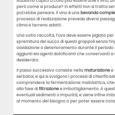
Abbiamo capito a cosa può essere utile il vino, un
però come si produce? In effetti non si tratta s
potrebbe pensare. Il vino è una
bevanda compl
processo di realizzazione prevede diversi passaggi
clima e terreno adatti.
Una volta raccolta, l’uva deve essere pigiata per
spremitura del succo di questi grappoli senza l’
ossidazione o deterioramento durante il periodo
aggiunti sia agenti dolcificanti che conservanti a
desiderato.
Il passo successivo consiste nella
maturazione
e 
serbatoi, e qui si svolgono i processi di chiarific
comprendere la fermentazione malolattica, che se
alla fase di
filtrazione
e imbottigliamento. A ques
eventuali sedimenti o impurità, e viene infine imbo
al momento del bisogno o per poter essere consum