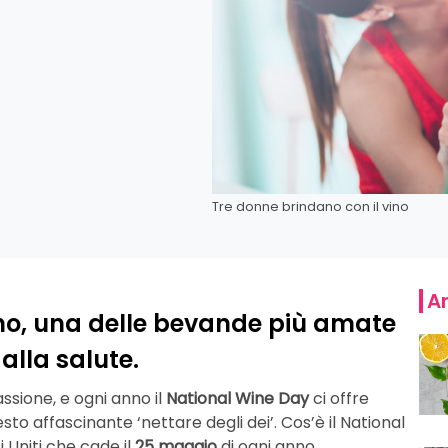
Tre donne brindano con il vino
Ar
vino, una delle bevande più amate
alla salute.
assione, e ogni anno il
National Wine Day
ci offre
sto affascinante ‘nettare degli dei’. Cos’è il National
i Uniti che cade il
25 maggio
di ogni anno.