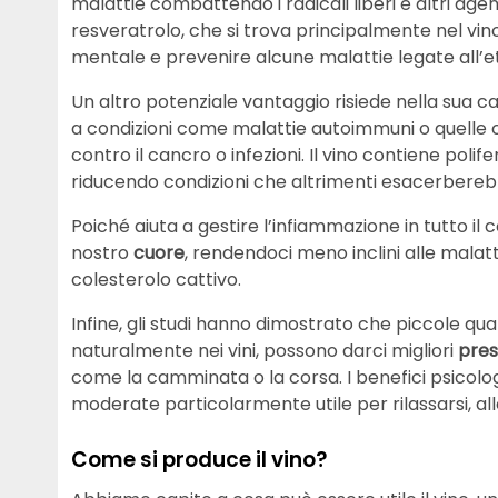
malattie combattendo i radicali liberi e altri agent
resveratrolo, che si trova principalmente nel vin
mentale e prevenire alcune malattie legate all’e
Un altro potenziale vantaggio risiede nella sua c
a condizioni come malattie autoimmuni o quelle c
contro il cancro o infezioni. Il vino contiene pol
riducendo condizioni che altrimenti esacerberebb
Poiché aiuta a gestire l’infiammazione in tutto il co
nostro
cuore
, rendendoci meno inclini alle malattie
colesterolo cattivo.
Infine, gli studi hanno dimostrato che piccole qua
naturalmente nei vini, possono darci migliori
pres
come la camminata o la corsa. I benefici psicologi
moderate particolarmente utile per rilassarsi, alle
Come si produce il vino?