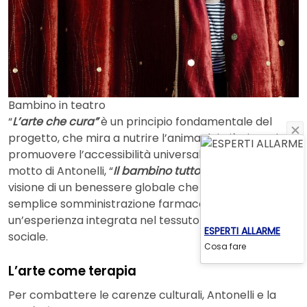
Bambino in teatro
“
L’arte che cura”
è un principio fondamentale del
progetto, che mira a nutrire l’anima dei più giovani e a
promuovere l’accessibilità universale alla cultura. Il
motto di Antonelli, “
Il bambino tutto intero
“, riflette la
visione di un benessere globale che supera la
semplice somministrazione farmacologica, offrendo
un’esperienza integrata nel tessuto familiare e
ESPERTI ALLARME
sociale.
Cosa fare
L’arte come terapia
Per combattere le carenze culturali, Antonelli e la