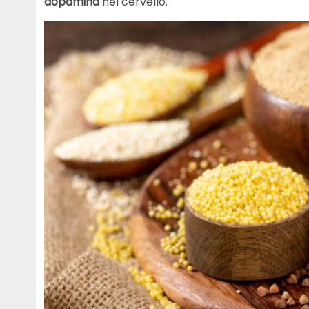
dopamina
nel cervello.