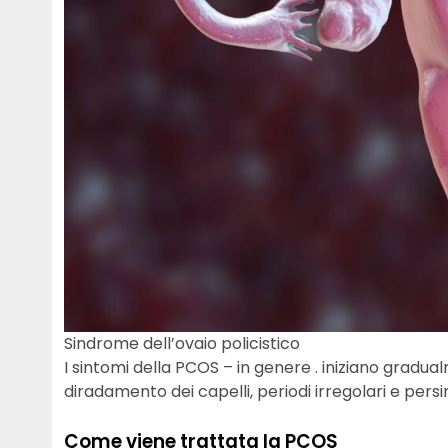
Sindrome dell’ovaio policistico
I sintomi della PCOS – in genere . iniziano gradua
diradamento dei capelli, periodi irregolari e pers
Come viene trattata la PCOS